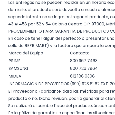
Las entregas no se pueden realizar en un horario exa
domicilio, el producto será devuelto a nuestro alma
segundo intento no se logra entregar el producto, a
43 # 458 por 52 y 54 Colonia Centro C.P. 97000, Méri
PROCEDIMIENTO PARA GARANTÍA DE PRODUCTOS C
En caso de tener algún desperfecto o presentar una 
sello de REFRIMART) y la factura que ampare la comp
Marca del Equipo
Contacto
PRIME
800 967 7463
SAMSUNG
800 726 7864
MIDEA
812 188 0308
INFORMACIÓN DE PROVEEDOR
(999) 923 61 62 EXT. 2
El Proveedor o Fabricante, dará las métricas para re
producto o no. Dicha revisión, podría generar al clie
Se realizará el cambio físico del producto, únicame
En la póliza de garantía se especifican las situacio