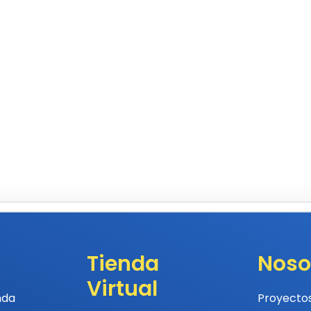
Tienda
Noso
Virtual
nda
Proyecto