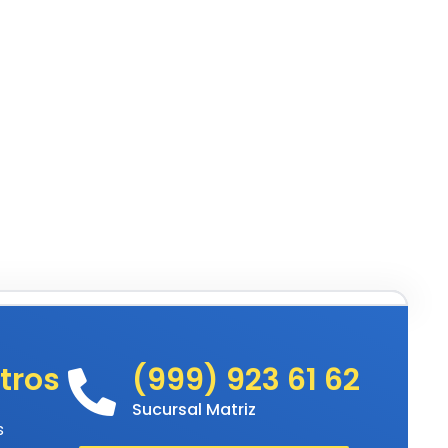
tros
(999) 923 61 62
Sucursal Matriz
s