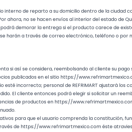
io interno de reparto a su domicilio dentro de la ciudad
Por ahora, no se hacen envíos al interior del estado de
drá demorar la entrega si el producto carece de existen
 se harán a través de correo electrónico, teléfono o por
a si así se considera, reembolsando al cliente su pago s
ios publicados en el sitio
https://www.refrimartmexico
io esté incorrecto; personal de REFRIMART ajustará los c
edido. El cliente entonces podrá elegir si solicitar un re
tencias de productos en
https://www.refrimartmexico.c
inuado.
vos para que el usuario comprenda la constitución, func
través de
https://www.refrimartmexico.com
éste atravies