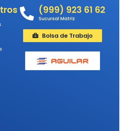
tros
(999) 923 61 62
Sucursal Matriz
s
Bolsa de Trabajo
s