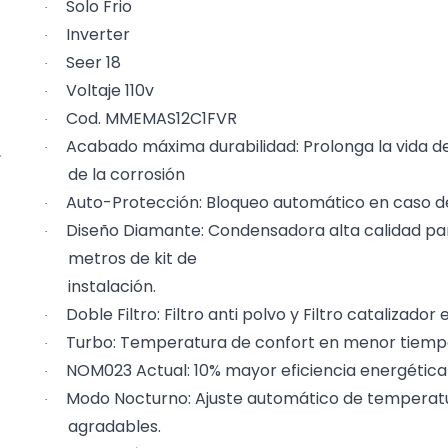
Solo Frio
·
Inverter
·
Seer 18
·
Voltaje 110v
·
Cod. MMEMAS12C1FVR
·
Acabado máxima durabilidad: Prolonga la vida d
·
de la corrosión
Auto-Protección: Bloqueo automático en caso de
·
Diseño Diamante: Condensadora alta calidad pa
·
metros de kit de
instalación.
Doble Filtro: Filtro anti polvo y Filtro catalizador e
·
Turbo: Temperatura de confort en menor tiem
·
NOM023 Actual: 10% mayor eficiencia energética 
·
Modo Nocturno: Ajuste automático de tempera
·
agradables.