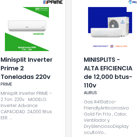
Minisplit Inverter
MINISPLITS -
Prime 2
ALTA EFICIENCIA
Toneladas 220v
de 12,000 btus-
PRIME
110v
AURUS
Minisplit Inverter PRIME –
2 Ton. 220v MODELO:
Gas R410aEco-
Inverter Advance
FriendlyAnticorrosivo
CAPACIDAD: 24,000 Btus
Gold Fin Frío , Calor,
EER: ...
Ventilador y
DrySilenciosoDisplay
ocultoVo...