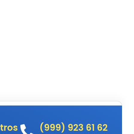
tros
(999) 923 61 62