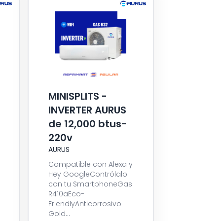
MINISPLITS -
INVERTER AURUS
de 12,000 btus-
220v
AURUS
Compatible con Alexa y
Hey GoogleContrólalo
con tu SmartphoneGas
R410aEco-
FriendlyAnticorrosivo
Gold...