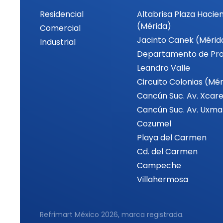
Residencial
Altabrisa Plaza Hacie
(Mérida)
Comercial
Jacinto Canek (Mérid
Industrial
Departamento de Pr
Leandro Valle
Circuito Colonias (Mé
Cancún Suc. Av. Xcare
Cancún Suc. Av. Uxma
Cozumel
Playa del Carmen
Cd. del Carmen
Campeche
Villahermosa
Refrimart México 2026, marca registrada.