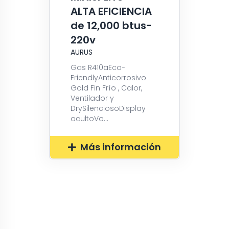
ALTA EFICIENCIA
de 12,000 btus-
220v
AURUS
Gas R410aEco-
FriendlyAnticorrosivo
Gold Fin Frío , Calor,
Ventilador y
DrySilenciosoDisplay
ocultoVo...
Más información