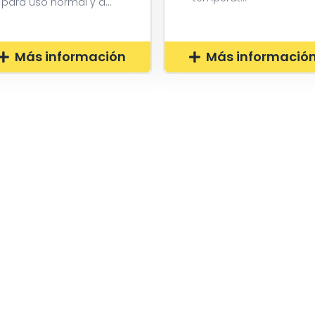
para uso normal y d...
Más información
Más informació