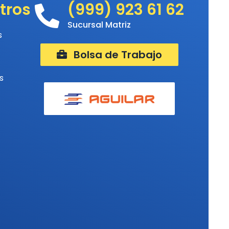
tros
(999) 923 61 62
Sucursal Matriz
s
Bolsa de Trabajo
s