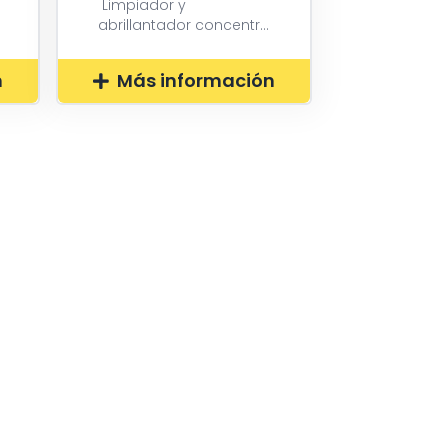
Limpiador y
abrillantador concentr...
n
Más información